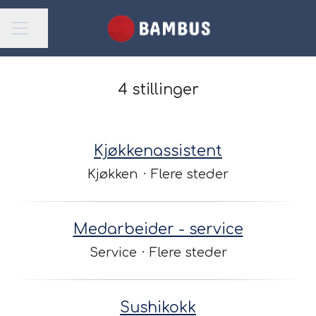
Del siden
Karrieremeny
4 stillinger
Kjøkkenassistent
Kjøkken
·
Flere steder
Medarbeider - service
Service
·
Flere steder
Sushikokk